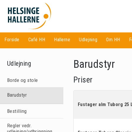
Fo
Forside
Café HH
Hallerne
Udlejning
Om HH
F
Ca
Barudstyr
Udlejning
Å
Ha
Priser
L
Borde og stole
Ud
Barudstyr
H
B
Fustager alm Tuborg 25 
H
H
Bestilling
B
B
Regler vedr.
udlejning/udbringning