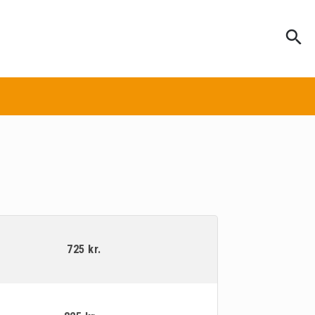
search
search
725 kr.