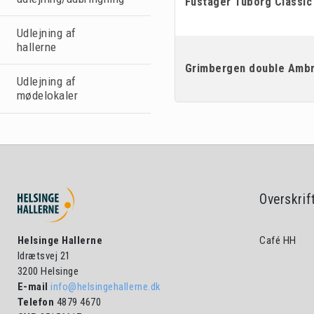
Fustager Tuborg Classic
R
Udlejning af
H
U
hallerne
H
Grimbergen double Ambr
U
Udlejning af
mødelokaler
L
E
Overskrif
O
A
Fo
Helsinge Hallerne
Café HH
Idrætsvej 21
3200 Helsinge
HS
E-mail
info@helsingehallerne.dk
M
Telefon
4879 4670