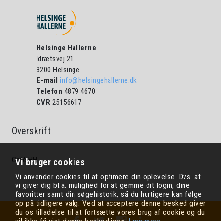
Regler vedr.
Miljøpolitik for Helsingehallerne
Galleri mad
udlejning/udbringning
Hal 4 (Multihal)
Foreninger
Galleri bordopdækning
Udlejning af hallerne
Hal 5 (Springhal)
Helsinge Hallerne
Personale
Udlejning af mødelokaler
HSI
Tennisanlæg
Idrætsvej 21
3200 Helsinge
Kontakt Cafe HH
Galleri af bordopstillinger til
Leje af hallerne
Bestyrelsen
E-mail
info@helsingehallerne.dk
Legeplads med LAG midler
arrangementer
E-smiley
Telefon
4879 4670
CVR
25156617
Mødelokaler oversigt
Herre håndboldligaen
Menu
Forplejning til møder
Overskrift
Café HH
Vi bruger cookies
Vi anvender cookies til at optimere din oplevelse. Dvs. at
vi giver dig bl.a. mulighed for at gemme dit login, dine
favoritter samt din søgehistorik, så du hurtigere kan følge
op på tidligere valg. Ved at acceptere denne besked giver
du os tilladelse til at fortsætte vores brug af cookie og du