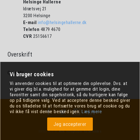
Bestilling
Helsinge Hallerne
Bestyrelsen
Idrætsvej 21
HSI
Dommerbordsvejledninger
Regler vedr.
3200 Helsinge
Miljøpolitik for Helsingehallerne
udlejning/udbringning
E-mail
info@helsingehallerne.dk
Hal 4 (Multihal)
Bestyrelsen
Legeplads med LAG midler
Telefon
4879 4670
Udlejning af hallerne
CVR
25156617
Hal 5 (Springhal)
Herre håndboldligaen
Udlejning af mødelokaler
Tennisanlæg
Overskrift
Galleri af bordopstillinger til
Leje af hallerne
arrangementer
Café HH
Vi bruger cookies
Mødelokaler oversigt
Vi anvender cookies til at optimere din oplevelse. Dvs. at
vi giver dig bl.a. mulighed for at gemme dit login, dine
Forplejning til møder
favoritter samt din søgehistorik, så du hurtigere kan følge
op på tidligere valg. Ved at acceptere denne besked giver
du os tilladelse til at fortsætte vores brug af cookie og du
vil ikke få vist denne besked igen.
Læs mere
Jeg accepterer
Sitemap
BRND A/S ©
Alle rettigheder forbeholdes