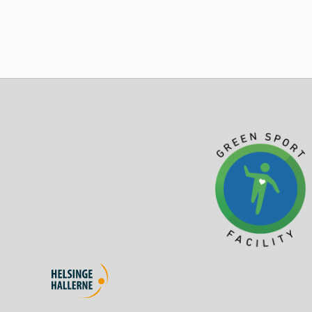
Galleri mad
Galleri bordopdækning
Personale
Kontakt Cafe HH
E-smiley
Menu
Hallerne
Hal 1 (Hønsehuset)
Udlejning
Hal 2 (Badmintonhal)
Borde og stole
Om HH
Hal 3 (Opvisningshal)
Barudstyr
Administration
Foreninger
Hal 3 - Indretning fest