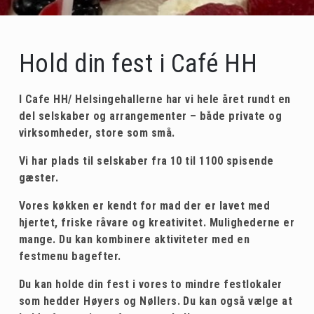
Galleri mad
Galleri bordopdækning
Hold din fest i Café HH
Personale
I Cafe HH/ Helsingehallerne har vi hele året rundt en
Kontakt Cafe HH
del selskaber og arrangementer – både private og
E-smiley
virksomheder, store som små.
Menu
Vi har plads til selskaber fra 10 til 1100 spisende
gæster.
Hallerne
Vores køkken er kendt for mad der er lavet med
Hal 1 (Hønsehuset)
hjertet, friske råvare og kreativitet. Mulighederne er
Udlejning
mange. Du kan kombinere aktiviteter med en
Hal 2 (Badmintonhal)
festmenu bagefter.
Borde og stole
Om HH
Hal 3 (Opvisningshal)
Du kan holde din fest i vores to mindre festlokaler
Barudstyr
Administration
Foreninger
som hedder Høyers og Nøllers. Du kan også vælge at
Hal 3 - Indretning fest