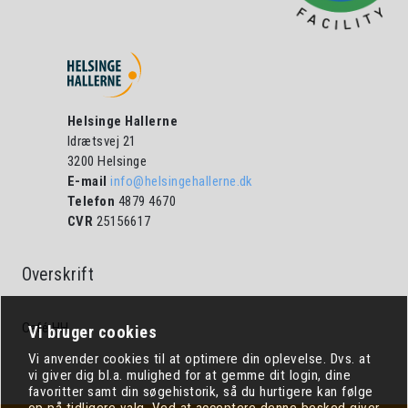
Helsinge Hallerne
Idrætsvej 21
3200 Helsinge
E-mail
info@helsingehallerne.dk
Telefon
4879 4670
CVR
25156617
Overskrift
Café HH
Vi bruger cookies
Vi anvender cookies til at optimere din oplevelse. Dvs. at
vi giver dig bl.a. mulighed for at gemme dit login, dine
favoritter samt din søgehistorik, så du hurtigere kan følge