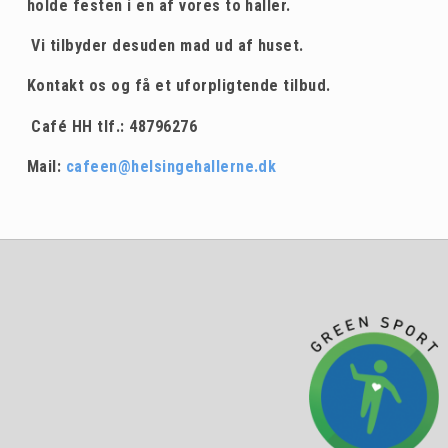
Bestilling
holde festen i en af vores to haller.
Bestyrelsen
HSI
Dommerbordsvejledninger
Regler vedr.
Vi tilbyder desuden mad ud af huset.
Miljøpolitik for Helsingehallerne
udlejning/udbringning
Hal 4 (Multihal)
Bestyrelsen
Legeplads med LAG midler
Kontakt os og få et uforpligtende tilbud.
Udlejning af hallerne
Hal 5 (Springhal)
Café HH tlf.: 48796276
Herre håndboldligaen
Udlejning af mødelokaler
Tennisanlæg
Mail:
cafeen@helsingehallerne.dk
Galleri af bordopstillinger til
Leje af hallerne
arrangementer
Mødelokaler oversigt
Forplejning til møder